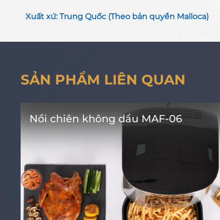
Xuất xứ: Trung Quốc (Theo bản quyền Malloca)
SẢN PHẨM LIÊN QUAN
Nồi chiên không dầu MAF-06