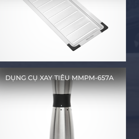
DỤNG CỤ XAY TIÊU MMPM-657A