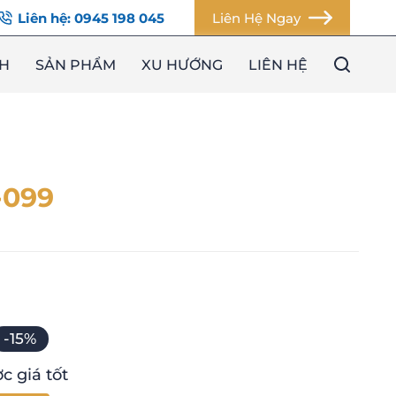
Liên hệ: 0945 198 045
Liên Hệ Ngay
H
SẢN PHẨM
XU HƯỚNG
LIÊN HỆ
Cửa Nội thất
-099
Cửa Ngoại thất
-15%
c giá tốt