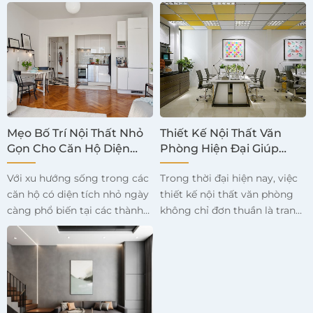
vì vẻ đẹp và độ bền của nó.
trường, việc sử dụng vật liệu
sản phẩm tuyệt đối.
Sự kết hợp giữa sự sang
xanh trong thiết kế nội thất
trọng và tính bền vững đã
đã trở thành một xu hướng
làm cho gỗ tự nhiên trở
quan trọng. Không chỉ giúp
thành lựa chọn lý tưởng cho
giảm thiểu tác động tiêu cực
nhiều không gian sống hiện
đến môi trường, vật liệu xanh
đại. Dưới đây là cái nhìn sâu
còn mang lại những không
hơn về việc thi công nội thất
gian sống lành mạnh và tinh
gỗ tự nhiên và cách thức kết
tế. Bài viết này sẽ khám phá
Mẹo Bố Trí Nội Thất Nhỏ
Thiết Kế Nội Thất Văn
hợp giữa sang trọng và bền
những loại vật liệu thân thiện
Gọn Cho Căn Hộ Diện
Phòng Hiện Đại Giúp
vững trong thiết kế.
Tích Nhỏ
với môi trường, cùng với các
Tăng Hiệu Suất Làm Việc
Với xu hướng sống trong các
Trong thời đại hiện nay, việc
lợi ích và cách chúng có thể
căn hộ có diện tích nhỏ ngày
thiết kế nội thất văn phòng
được áp dụng vào thiết kế nội
càng phổ biến tại các thành
không chỉ đơn thuần là trang
thất một cách mới mẻ.
phố lớn, việc bố trí nội thất
trí, mà còn phải đáp ứng yêu
sao cho gọn gàng và hợp lý
cầu về công năng, sự thoải
trở thành một yếu tố quan
mái và khả năng thúc đẩy
trọng. Dưới đây là những
hiệu suất làm việc. Một
mẹo bố trí nội thất nhỏ gọn
không gian làm việc hiện đại,
giúp tối ưu không gian cho
được thiết kế thông minh, sẽ