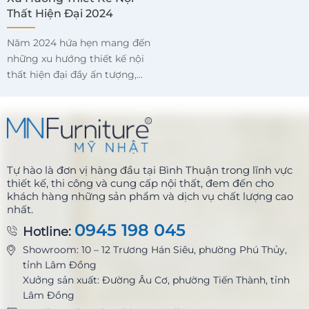
đóng góp tích cực vào sự
trực tiếp đến trải nghiệm của
Thất Hiện Đại 2024
phát triển của công ty.
con người trong không gian
Năm 2024 hứa hẹn mang đến
đó. Dưới đây là các yếu tố
những xu hướng thiết kế nội
chính cho thấy tầm quan
thất hiện đại đầy ấn tượng,
trọng của ánh sáng trong
tập trung vào sự tối giản, tính
thiết kế nội thất.
bền vững, và sự tương tác
giữa con người với không
gian sống. Dưới đây là những
xu hướng nổi bật bạn không
Tự hào là đơn vị hàng đầu tại Bình Thuận trong lĩnh vực
thể bỏ lỡ trong năm nay.
thiết kế, thi công và cung cấp nội thất, đem đến cho
khách hàng những sản phẩm và dịch vụ chất lượng cao
nhất.
0945 198 045
Hotline:
Showroom: 10 – 12 Trương Hán Siêu, phường Phú Thủy,
tỉnh Lâm Đồng
Xưởng sản xuất: Đường Âu
Cơ, phường Tiến Thành, tỉnh
Lâm Đồng