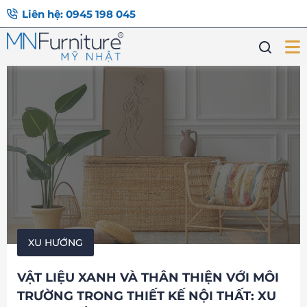
Liên hệ: 0945 198 045
XU HƯỚNG
VẬT LIỆU XANH VÀ THÂN THIỆN VỚI MÔI
TRƯỜNG TRONG THIẾT KẾ NỘI THẤT: XU