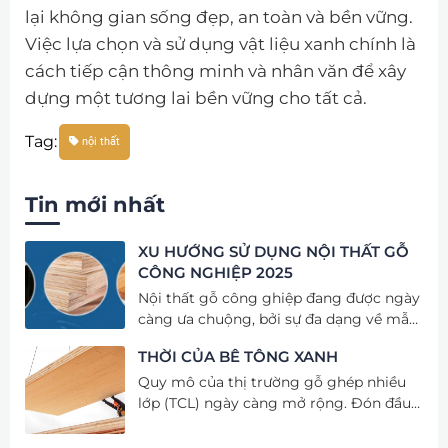
lại không gian sống đẹp, an toàn và bền vững.
Việc lựa chọn và sử dụng vật liệu xanh chính là
cách tiếp cận thông minh và nhân văn để xây
dựng một tương lai bền vững cho tất cả.
Tag:
nội thất
Tin mới nhất
XU HƯỚNG SỬ DỤNG NỘI THẤT GỖ
CÔNG NGHIỆP 2025
Nội thất gỗ công ghiệp đang được ngày
càng ưa chuộng, bởi sự đa dạng về mẫu
mã, chất liệu cũng như khách hàng có
THỜI CỦA BÊ TÔNG XANH
nhiều sự lựa chọn hơn, việc sắp xếp nội
thất phù hợp điều này khẳng định được
Quy mô của thị trường gỗ ghép nhiều
giá trị cho ngôi nhà. Nền kinh tế ngày
lớp (TCL) ngày càng mở rộng. Đón đầu
càng phát triển các nhà xưởng áp dụng
xu hướng tiêu dùng này được xem là cơ
công nghệ 4.0 vào quy trình sản xuất
hội cho ngành chế biến gỗ Việt Nam gia