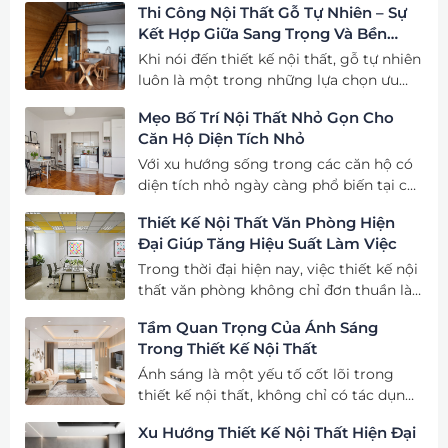
Thi Công Nội Thất Gỗ Tự Nhiên – Sự
sản phẩm nội thất gỗ công nghiệp, với
tăng giá trị.
Kết Hợp Giữa Sang Trọng Và Bền
việc sử dụng công nghệ trong sản xuất,
Vững
Khi nói đến thiết kế nội thất, gỗ tự nhiên
sản phẩm sau khi gia công có tính thẩm
luôn là một trong những lựa chọn ưu
mỹ cao đồng đều và nâng cao giá trị
tiên vì vẻ đẹp và độ bền của nó. Sự kết
sản phẩm tuyệt đối.
Mẹo Bố Trí Nội Thất Nhỏ Gọn Cho
hợp giữa sự sang trọng và tính bền
Căn Hộ Diện Tích Nhỏ
vững đã làm cho gỗ tự nhiên trở thành
lựa chọn lý tưởng cho nhiều không gian
Với xu hướng sống trong các căn hộ có
sống hiện đại. Dưới đây là cái nhìn sâu
diện tích nhỏ ngày càng phổ biến tại các
hơn về việc thi công nội thất gỗ tự
thành phố lớn, việc bố trí nội thất sao
Thiết Kế Nội Thất Văn Phòng Hiện
nhiên và cách thức kết hợp giữa sang
cho gọn gàng và hợp lý trở thành một
Đại Giúp Tăng Hiệu Suất Làm Việc
trọng và bền vững trong thiết kế.
yếu tố quan trọng. Dưới đây là những
mẹo bố trí nội thất nhỏ gọn giúp tối ưu
Trong thời đại hiện nay, việc thiết kế nội
không gian cho căn hộ có diện tích
thất văn phòng không chỉ đơn thuần là
khiêm tốn.
trang trí, mà còn phải đáp ứng yêu cầu
Tầm Quan Trọng Của Ánh Sáng
về công năng, sự thoải mái và khả năng
Trong Thiết Kế Nội Thất
thúc đẩy hiệu suất làm việc. Một không
gian làm việc hiện đại, được thiết kế
Ánh sáng là một yếu tố cốt lõi trong
thông minh, sẽ tạo điều kiện cho nhân
thiết kế nội thất, không chỉ có tác dụng
viên làm việc hiệu quả hơn, cảm thấy
chiếu sáng mà còn tạo nên không khí,
Xu Hướng Thiết Kế Nội Thất Hiện Đại
thoải mái hơn và từ đó đóng góp tích
cảm xúc và phong cách cho không gian