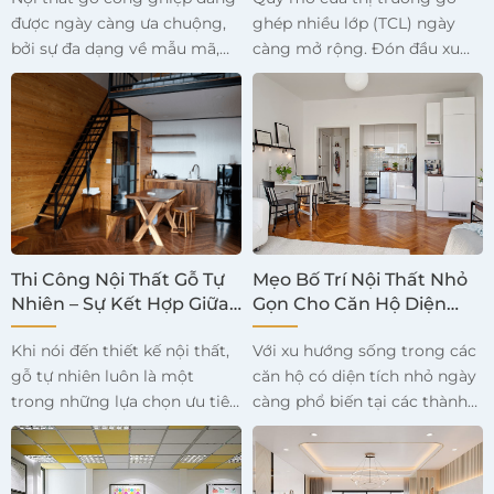
được ngày càng ưa chuộng,
ghép nhiều lớp (TCL) ngày
bởi sự đa dạng về mẫu mã,
càng mở rộng. Đón đầu xu
chất liệu cũng như khách
hướng tiêu dùng này được
hàng có nhiều sự lựa chọn
xem là cơ hội cho ngành chế
hơn, việc sắp xếp nội thất phù
biến gỗ Việt Nam gia tăng
hợp điều này khẳng định
giá trị.
được giá trị cho ngôi nhà.
Nền kinh tế ngày càng phát
triển các nhà xưởng áp dụng
công nghệ 4.0 vào quy trình
sản xuất sản phẩm nội thất
Thi Công Nội Thất Gỗ Tự
Mẹo Bố Trí Nội Thất Nhỏ
gỗ công nghiệp, với việc sử
Nhiên – Sự Kết Hợp Giữa
Gọn Cho Căn Hộ Diện
dụng công nghệ trong sản
Sang Trọng Và Bền Vững
Tích Nhỏ
Khi nói đến thiết kế nội thất,
Với xu hướng sống trong các
xuất, sản phẩm sau khi gia
gỗ tự nhiên luôn là một
căn hộ có diện tích nhỏ ngày
công có tính thẩm mỹ cao
trong những lựa chọn ưu tiên
càng phổ biến tại các thành
đồng đều và nâng cao giá trị
vì vẻ đẹp và độ bền của nó.
phố lớn, việc bố trí nội thất
sản phẩm tuyệt đối.
Sự kết hợp giữa sự sang
sao cho gọn gàng và hợp lý
trọng và tính bền vững đã
trở thành một yếu tố quan